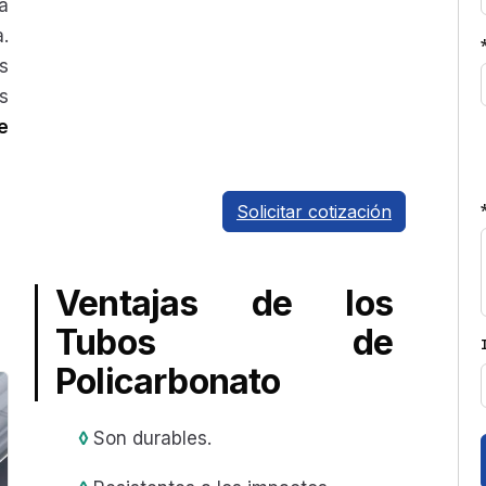
a
.
s
s
e
Solicitar cotización
Ventajas de los
Tubos de
Policarbonato
◊
Son durables.